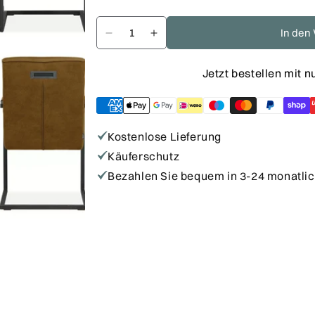
Preis
In den
Verringere
Erhöhe
die
die
Jetzt bestellen mit 
Menge
Menge
für
für
Stuhl
Stuhl
-
-
Kostenlose Lieferung
Jordan
Jordan
Käuferschutz
Bezahlen Sie bequem in 3-24 monatli