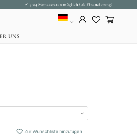
✓ 3-24 Monatsraten möglich (0% Finanzierung)
Land/Region
Einloggen
Warenkorb
ER UNS
Zur Wunschliste hinzufügen