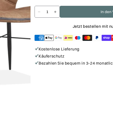
Preis
In den
Verringere
Erhöhe
die
die
Jetzt bestellen mit 
Menge
Menge
für
für
Stuhl
Stuhl
-
-
Kostenlose Lieferung
Tess
Tess
Käuferschutz
Bezahlen Sie bequem in 3-24 monatli