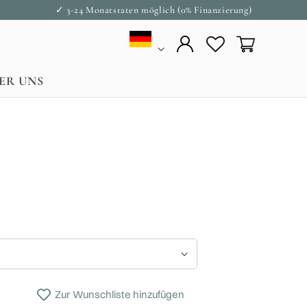
✓ 3-24 Monatsraten möglich (0% Finanzierung)
Land/Region
Einloggen
Warenkorb
ER UNS
Zur Wunschliste hinzufügen