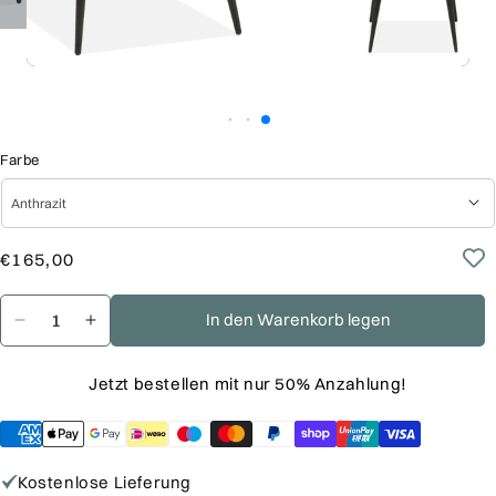
Farbe
Normaler
Verkaufspreis
€165,00
Preis
In den Warenkorb legen
Verringere
Erhöhe
die
die
Jetzt bestellen mit nur 50% Anzahlung!
Menge
Menge
für
für
Stuhl
Stuhl
-
-
Kostenlose Lieferung