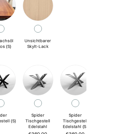
achsöl
Unsichtbarer
os (S)
Skylt-Lack
ider
Spider
Spider
X Tischgestell
stell (S)
Tischgestell
Tischgestell
(Satz)
Edelstahl
Edelstahl (S)
€360,00
€360,00