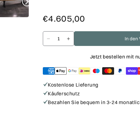
Normaler
Verkaufspreis
€4.605,00
Preis
In den
Verringere
Erhöhe
die
die
Jetzt bestellen mit 
Menge
Menge
für
für
Baumscheiben
Baumscheiben
Esstisch
Esstisch
Kostenlose Lieferung
Tali
Tali
Käuferschutz
-
-
Bezahlen Sie bequem in 3-24 monatli
425
425
x
x
110
110
x
x
7
7