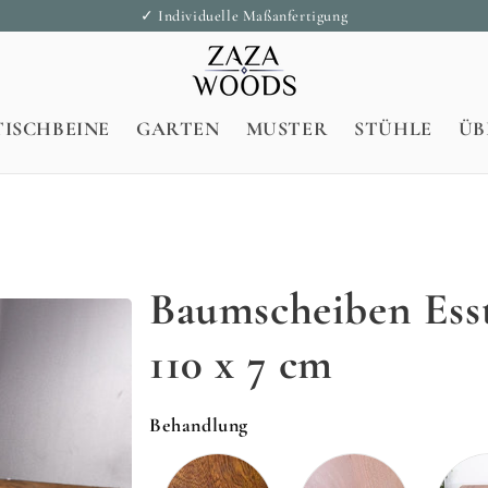
✓ Individuelle Maßanfertigung
TISCHBEINE
GARTEN
MUSTER
STÜHLE
ÜB
Baumscheiben Essti
110 x 7 cm
Behandlung