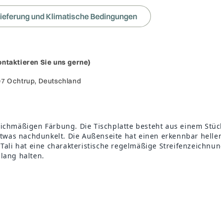
cm
cm
ieferung und Klimatische Bedingungen
ontaktieren Sie uns gerne)
07 Ochtrup, Deutschland
leichmäßigen Färbung. Die Tischplatte besteht aus einem Stüc
t etwas nachdunkelt. Die Außenseite hat einen erkennbar hell
. Tali hat eine charakteristische regelmäßige Streifenzeichn
elang halten.