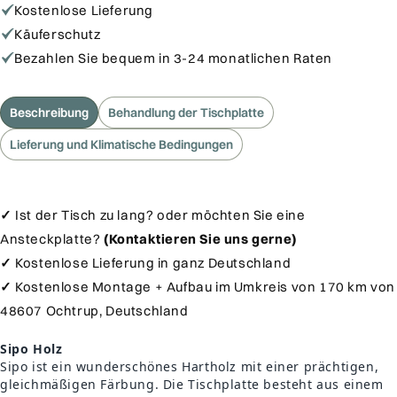
Esstisch
Esstisch
Kostenlose Lieferung
Sipo
Sipo
Käuferschutz
-
-
Bezahlen Sie bequem in 3-24 monatlichen Raten
330
330
x
x
90
90
Beschreibung
Behandlung der Tischplatte
x
x
Lieferung und Klimatische Bedingungen
7
7
cm
cm
✓
Ist der Tisch zu lang? oder möchten Sie eine
Ansteckplatte?
(Kontaktieren Sie uns gerne)
✓
Kostenlose Lieferung in ganz Deutschland
✓
Kostenlose Montage + Aufbau im Umkreis von 170 km von
48607 Ochtrup, Deutschland
Sipo Holz
Sipo ist ein wunderschönes Hartholz mit einer prächtigen,
gleichmäßigen Färbung. Die Tischplatte besteht aus einem