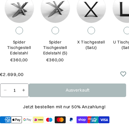
Spider
Spider
X Tischgestell
U Tisch
Tischgestell
Tischgestell
(Satz)
(Sat
Edelstahl
Edelstahl (S)
€360,00
€360,00
Normaler
Verkaufspreis
€2.699,00
Preis
Ausverkauft
Verringere
Erhöhe
die
die
Jetzt bestellen mit nur 50% Anzahlung!
Menge
Menge
für
für
Baumscheiben
Baumscheiben