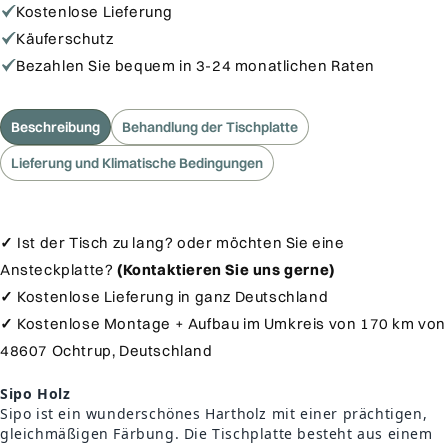
Esstisch
Esstisch
Kostenlose Lieferung
Sipo
Sipo
Käuferschutz
-
-
Bezahlen Sie bequem in 3-24 monatlichen Raten
240
240
x
x
100
100
Beschreibung
Behandlung der Tischplatte
x
x
Lieferung und Klimatische Bedingungen
7
7
cm
cm
✓
Ist der Tisch zu lang? oder möchten Sie eine
Ansteckplatte?
(Kontaktieren Sie uns gerne)
✓
Kostenlose Lieferung in ganz Deutschland
✓
Kostenlose Montage + Aufbau im Umkreis von 170 km von
48607 Ochtrup, Deutschland
Sipo Holz
Sipo ist ein wunderschönes Hartholz mit einer prächtigen,
gleichmäßigen Färbung. Die Tischplatte besteht aus einem