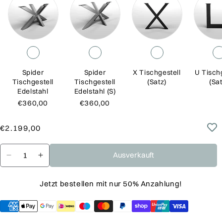
Spider
Spider
X Tischgestell
U Tisch
Tischgestell
Tischgestell
(Satz)
(Sat
Edelstahl
Edelstahl (S)
€360,00
€360,00
Normaler
Verkaufspreis
€2.199,00
Preis
Ausverkauft
Verringere
Erhöhe
die
die
Jetzt bestellen mit nur 50% Anzahlung!
Menge
Menge
für
für
Baumscheiben
Baumscheiben